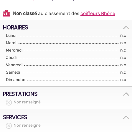
Non classé
au classement des
coiffeurs Rhône
HORAIRES
Lundi
n.c
Mardi
n.c
Mercredi
n.c
Jeudi
n.c
Vendredi
n.c
Samedi
n.c
Dimanche
n.c
PRESTATIONS
Non renseigné
SERVICES
Non renseigné