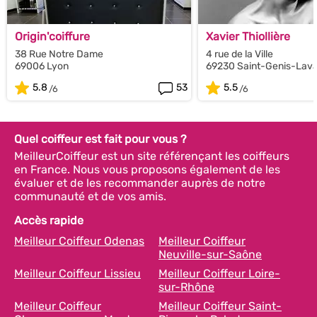
Origin'coiffure
Xavier Thiollière
38 Rue Notre Dame
4 rue de la Ville
69006 Lyon
69230 Saint-Genis-Lava
5.8
53
5.5
Quel coiffeur est fait pour vous ?
MeilleurCoiffeur est un site référençant les coiffeurs
en France. Nous vous proposons également de les
évaluer et de les recommander auprès de notre
communauté et de vos amis.
Accès rapide
Meilleur Coiffeur Odenas
Meilleur Coiffeur
Neuville-sur-Saône
Meilleur Coiffeur Lissieu
Meilleur Coiffeur Loire-
sur-Rhône
Meilleur Coiffeur
Meilleur Coiffeur Saint-