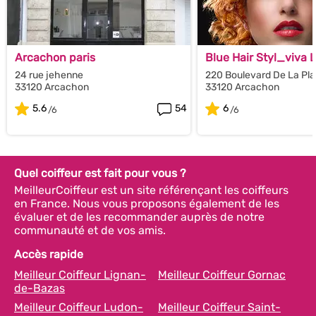
Arcachon paris
Blue Hair Styl_viva L
24 rue jehenne
220 Boulevard De La Pl
33120 Arcachon
33120 Arcachon
5.6
54
6
Quel coiffeur est fait pour vous ?
MeilleurCoiffeur est un site référençant les coiffeurs
en France. Nous vous proposons également de les
évaluer et de les recommander auprès de notre
communauté et de vos amis.
Accès rapide
Meilleur Coiffeur Lignan-
Meilleur Coiffeur Gornac
de-Bazas
Meilleur Coiffeur Ludon-
Meilleur Coiffeur Saint-