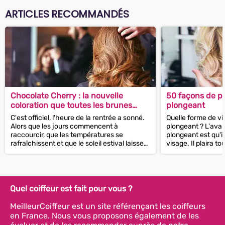
ARTICLES RECOMMANDÉS
Chocolate Cherry : la nouvelle
50 façons de po
coloration que toutes les brunes
plongeant
vont adopter pour l’automne
C'est officiel, l'heure de la rentrée a sonné.
Quelle forme de vi
Alors que les jours commencent à
plongeant ? L'avan
raccourcir, que les températures se
plongeant est qu'il
rafraîchissent et que le soleil estival laissera
visage. Il plaira t
bientôt place à un ciel...
cheveux fins car il
Quel coiffeur est fait pour vous ?
MeilleurCoiffeur est un site référençant les coiffeurs
en France. Nous vous proposons également de les