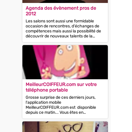
Agenda des évènement pros de
2012
Les salons sont aussi une formidable
occasion de rencontres, d'échanges de
compétences mais aussi la possibilité de
découvrir de nouveaux talents de la
coiffure. En effet, il n'y a pas de télé...
MeilleurCOIFFEUR.com sur votre
téléphone portable
Grosse surprise de ces derniers jours,
l'application mobile
MeilleurCOIFFEUR.com est disponible
depuis ce matin... Vous êtes en
déplacement dans une ville en France,
vous avez besoin d'un...