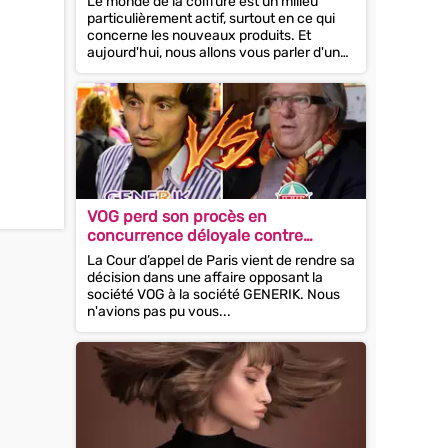
Le monde de la coiffure est un milieu
particulièrement actif, surtout en ce qui
concerne les nouveaux produits. Et
aujourd'hui, nous allons vous parler d'une
marque qui sera...
VOG perd son procès en
concurrence déloyale contre
GENERIK !
La Cour d’appel de Paris vient de rendre sa
décision dans une affaire opposant la
société VOG à la société GENERIK. Nous
n'avions pas pu vous...