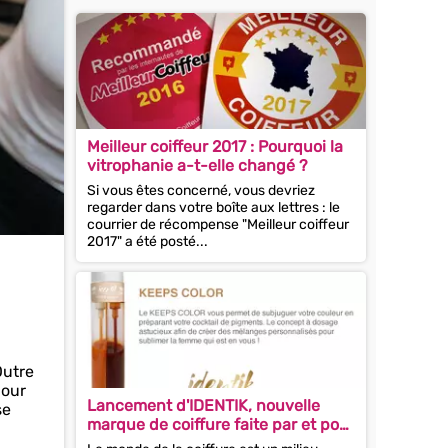
Meilleur coiffeur 2017 : Pourquoi la
vitrophanie a-t-elle changé ?
Si vous êtes concerné, vous devriez
regarder dans votre boîte aux lettres : le
courrier de récompense "Meilleur coiffeur
2017" a été posté...
Outre
pour
Lancement d'IDENTIK, nouvelle
se
marque de coiffure faite par et pour
les coiffeurs !