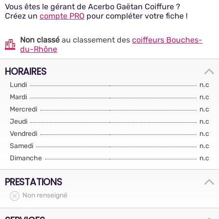
Vous êtes le gérant de Acerbo Gaëtan Coiffure ?
Créez un
compte PRO
pour compléter votre fiche !
Non classé
au classement des
coiffeurs Bouches-
du-Rhône
HORAIRES
Lundi
n.c
Mardi
n.c
Mercredi
n.c
Jeudi
n.c
Vendredi
n.c
Samedi
n.c
Dimanche
n.c
PRESTATIONS
Non renseigné