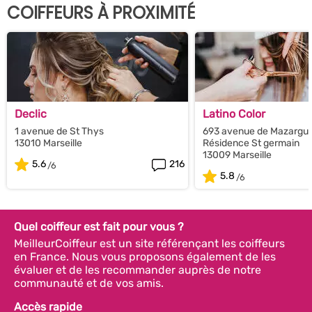
COIFFEURS À PROXIMITÉ
Declic
Latino Color
1 avenue de St Thys
693 avenue de Mazargue
13010 Marseille
Résidence St germain
13009 Marseille
5.6
216
5.8
Quel coiffeur est fait pour vous ?
MeilleurCoiffeur est un site référençant les coiffeurs
en France. Nous vous proposons également de les
évaluer et de les recommander auprès de notre
communauté et de vos amis.
Accès rapide