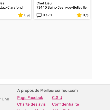
les
Chef Lieu
taz-Clarafond
73440 Saint-Jean-de-Belleville
0
0 avis
0
A propos de Meilleurcoiffeur.com
Page Facebok
C.G.U
? Une
Charte des avis
Confidentialité