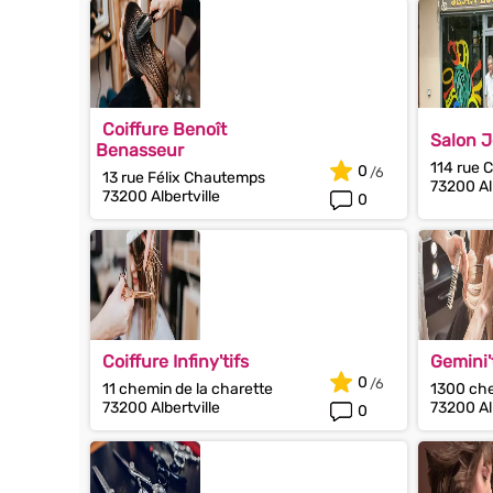
Coiffure Benoît
Salon 
Benasseur
114 rue 
0
13 rue Félix Chautemps
73200 Alb
73200 Albertville
0
Coiffure Infiny'tifs
Gemini't
0
11 chemin de la charette
1300 che
73200 Albertville
73200 Alb
0