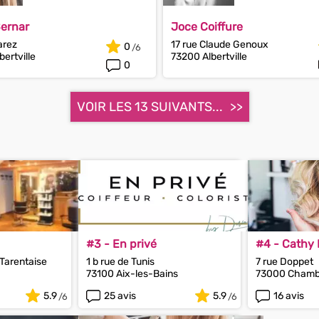
ernar
Joce Coiffure
arez
17 rue Claude Genoux
0
ertville
73200 Albertville
0
VOIR LES 13 SUIVANTS...
#3 - En privé
#4 - Cathy 
 Tarentaise
1 b rue de Tunis
7 rue Doppet
73100 Aix-les-Bains
73000 Chamb
5.9
25 avis
5.9
16 avis