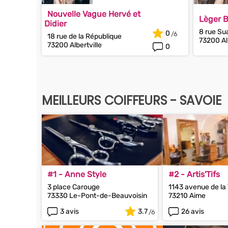
Nouvelle Vague Hervé et
Lèger B
Didier
8 rue Su
0
18 rue de la République
73200 Alb
73200 Albertville
0
MEILLEURS COIFFEURS - SAVOIE
#1 - Anne Style
#2 - Artis'Tifs
3 place Carouge
1143 avenue de la
73330 Le-Pont-de-Beauvoisin
73210 Aime
3 avis
3.7
26 avis