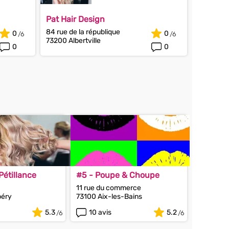
Pat Hair Design
84 rue de la république
0
0
73200 Albertville
0
0
Pétillance
#5 - Poupe & Choupe
11 rue du commerce
éry
73100 Aix-les-Bains
5.3
10 avis
5.2