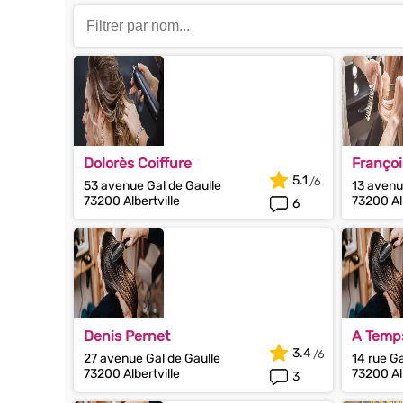
Dolorès Coiffure
Françoi
5.1
53 avenue Gal de Gaulle
13 avenu
73200 Albertville
73200 Alb
6
Denis Pernet
A Temps
3.4
27 avenue Gal de Gaulle
14 rue G
73200 Albertville
73200 Alb
3