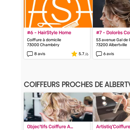
#6 - HairStyle Home
#7 - Dolorès Co
Coiffure à domicile
53 avenue Gal de 
73000 Chambéry
73200 Albertville
8 avis
5.7
6 avis
COIFFEURS PROCHES DE ALBERTV
Objec'tifs Coiffure A
Artistiq'Coiffur