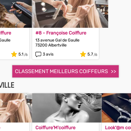
iffure
#8 - Françoise Coiffure
Gaulle
13 avenue Gal de Gaulle
73200 Albertville
5.1
3 avis
5.7
CLASSEMENT MEILLEURS COIFFEURS
ILLE
e
Coiffure'M'coiffure
Look'@m coi