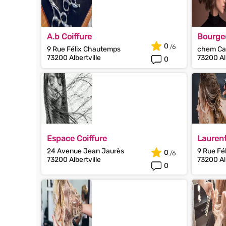
A.b Coiffure
Bourge
0
9 Rue Félix Chautemps
chem Ca
73200 Albertville
73200 Alb
0
Espace Coiffure
Lauren
24 Avenue Jean Jaurès
9 Rue Fé
0
73200 Albertville
73200 Alb
0