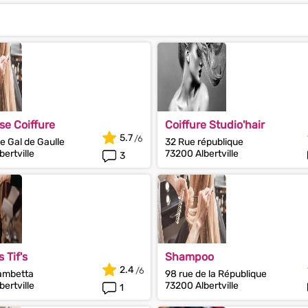
se Coiffure
Coiffure Studio'hair
5.7
e Gal de Gaulle
32 Rue république
ertville
73200 Albertville
3
 Tif's
Shampoo
2.4
ambetta
98 rue de la République
ertville
73200 Albertville
1