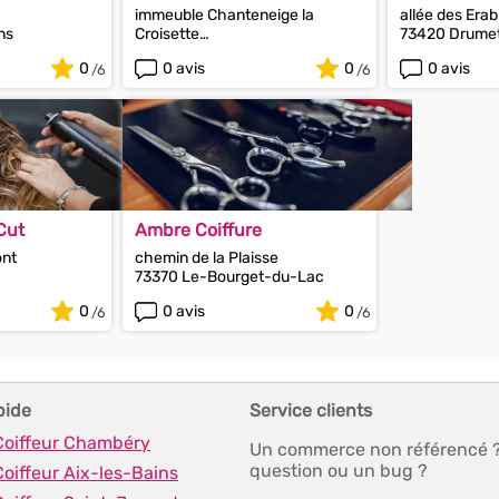
immeuble Chanteneige la
allée des Erab
ns
Croisette
73420 Drumet
73440 Saint-Martin-de-
0
0 avis
0
0 avis
Belleville
 Cut
Ambre Coiffure
ont
chemin de la Plaisse
73370 Le-Bourget-du-Lac
0
0 avis
0
pide
Service clients
 Coiffeur Chambéry
Un commerce non référencé 
question ou un bug ?
Coiffeur Aix-les-Bains