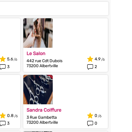
Le Salon
5.6
4.9
442 rue Cdt Dubois
73200 Albertville
3
2
Sandra Coiffure
0.8
0
3 Rue Gambetta
73200 Albertville
3
0