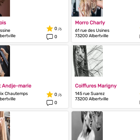
ois
Morro Charly
0
ssine
61 rue des Usines
ertville
73200 Albertville
0
t Andje-marie
Coiffures Marigny
lix Chautemps
145 rue Suarez
0
ertville
73200 Albertville
0