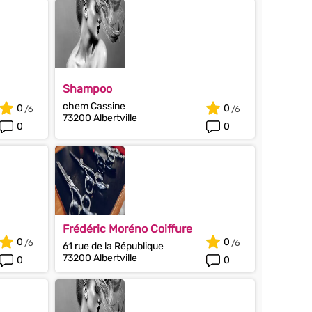
Shampoo
chem Cassine
0
0
73200 Albertville
0
0
Frédéric Moréno Coiffure
0
0
61 rue de la République
73200 Albertville
0
0