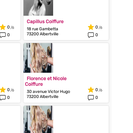
Capillus Coiffure
0
0
18 rue Gambetta
73200 Albertville
0
0
Florence et Nicole
Coiffure
0
0
30 avenue Victor Hugo
73200 Albertville
0
0