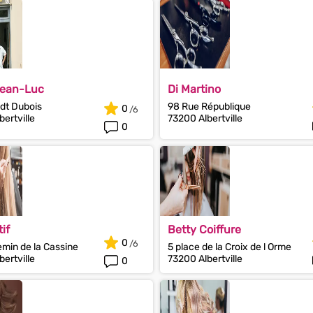
Jean-Luc
Di Martino
Cdt Dubois
98 Rue République
0
ertville
73200 Albertville
0
if
Betty Coiffure
0
min de la Cassine
5 place de la Croix de l Orme
ertville
73200 Albertville
0