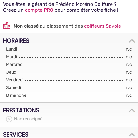
Vous êtes le gérant de Frédéric Moréno Coiffure ?
Créez un
compte PRO
pour compléter votre fiche !
Non classé
au classement des
coiffeurs Savoie
HORAIRES
Lundi
n.c
Mardi
n.c
Mercredi
n.c
Jeudi
n.c
Vendredi
n.c
Samedi
n.c
Dimanche
n.c
PRESTATIONS
Non renseigné
SERVICES