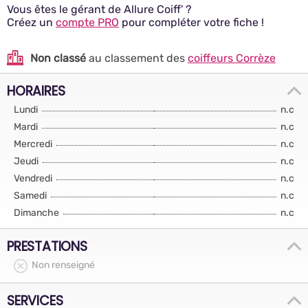
Vous êtes le gérant de Allure Coiff' ?
Créez un
compte PRO
pour compléter votre fiche !
Non classé
au classement des
coiffeurs Corrèze
HORAIRES
Lundi
n.c
Mardi
n.c
Mercredi
n.c
Jeudi
n.c
Vendredi
n.c
Samedi
n.c
Dimanche
n.c
PRESTATIONS
Non renseigné
SERVICES