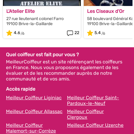
L'Atelier Elite
Les Ciseaux d'Or
27 rue lieutenant colonel Farro
58 boulevard Général Ko
19100 Brive-la-Gaillarde
19100 Brive-la-Gaillarde
4.6
22
5.4
Quel coiffeur est fait pour vous ?
MeilleurCoiffeur est un site référençant les coiffeurs
en France. Nous vous proposons également de les
évaluer et de les recommander auprès de notre
communauté et de vos amis.
Accès rapide
Meilleur Coiffeur Liginiac
Meilleur Coiffeur Saint-
Pardoux-le-Neuf
Meilleur Coiffeur Allassac
Meilleur Coiffeur
Clergoux
Meilleur Coiffeur
Meilleur Coiffeur Uzerche
Malemort-sur-Corrèze