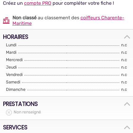
Créez un
compte PRO
pour compléter votre fiche !
Non classé
au classement des
coiffeurs Charente-
Maritime
HORAIRES
Lundi
n.c
Mardi
n.c
Mercredi
n.c
Jeudi
n.c
Vendredi
n.c
Samedi
n.c
Dimanche
n.c
PRESTATIONS
Non renseigné
SERVICES