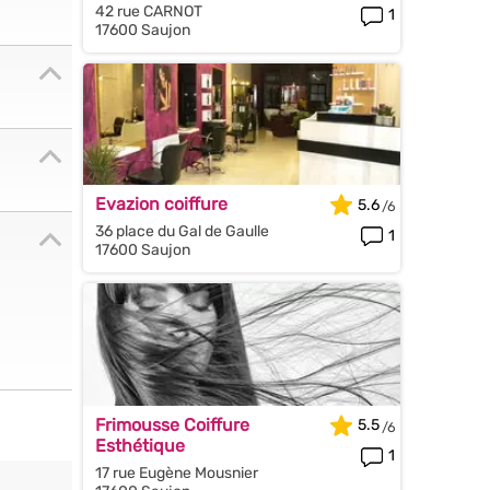
42 rue CARNOT
1
17600 Saujon
Evazion coiffure
5.6
36 place du Gal de Gaulle
1
17600 Saujon
Frimousse Coiffure
5.5
Esthétique
1
17 rue Eugène Mousnier