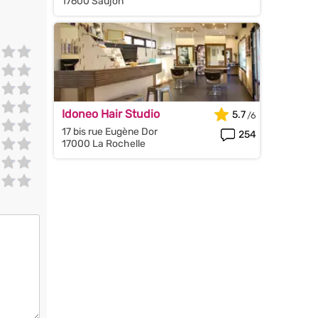
17600 Saujon
Idoneo Hair Studio
5.7
17 bis rue Eugène Dor
254
17000 La Rochelle