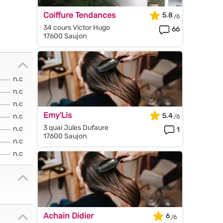
Coiffure Tendances
5.8
34 cours Victor Hugo
66
17600 Saujon
n.c
n.c
n.c
Emy'Lis
5.4
n.c
3 quai Jules Dufaure
n.c
1
17600 Saujon
n.c
n.c
Achain Didier
6