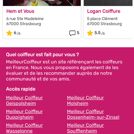
Hem et Vous
Logan Coiffure
6 rue Ste Madeleine
5 place Clément
67000 Strasbourg
67000 Strasbourg
6
5
5.5
Quel coiffeur est fait pour vous ?
MeilleurCoiffeur est un site référençant les coiffeurs
en France. Nous vous proposons également de les
évaluer et de les recommander auprès de notre
communauté et de vos amis.
Accès rapide
Meilleur Coiffeur
Meilleur Coiffeur
Geispolsheim
Molsheim
Meilleur Coiffeur
Meilleur Coiffeur
Duppigheim
Dossenheim-sur-Zinsel
Meilleur Coiffeur
Meilleur Coiffeur
Wasselonne
Soufflenheim