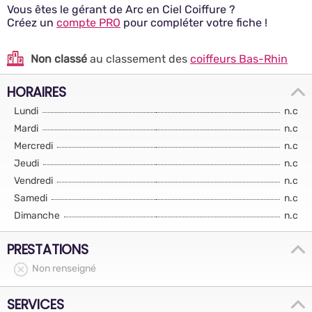
Vous êtes le gérant de Arc en Ciel Coiffure ?
Créez un
compte PRO
pour compléter votre fiche !
Non classé
au classement des
coiffeurs Bas-Rhin
HORAIRES
Lundi
n.c
Mardi
n.c
Mercredi
n.c
Jeudi
n.c
Vendredi
n.c
Samedi
n.c
Dimanche
n.c
PRESTATIONS
Non renseigné
SERVICES