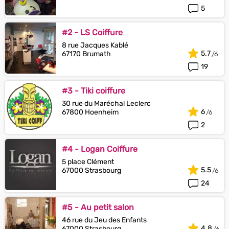
5
#2 - LS Coiffure
8 rue Jacques Kablé
5.7
67170 Brumath
19
#3 - Tiki coiffure
30 rue du Maréchal Leclerc
6
67800 Hoenheim
2
#4 - Logan Coiffure
5 place Clément
5.5
67000 Strasbourg
24
#5 - Au petit salon
46 rue du Jeu des Enfants
4.8
67000 Strasbourg