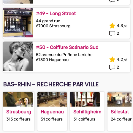
#49 - Long Street
44 grand rue
4.3
67000 Strasbourg
2
#50 - Coiffure Scénario Sud
52 avenue du Pr Rene Leriche
4.2
67500 Haguenau
2
BAS-RHIN - RECHERCHE PAR VILLE
Strasbourg
Haguenau
Schiltigheim
Sélestat
313 coiffeurs
51 coiffeurs
31 coiffeurs
24 coiffeur