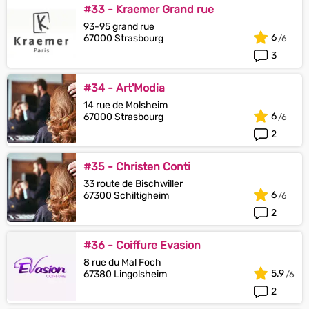
#33 - Kraemer Grand rue
93-95 grand rue
6
67000 Strasbourg
3
#34 - Art'Modia
14 rue de Molsheim
6
67000 Strasbourg
2
#35 - Christen Conti
33 route de Bischwiller
6
67300 Schiltigheim
2
#36 - Coiffure Evasion
8 rue du Mal Foch
5.9
67380 Lingolsheim
2