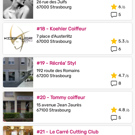
26 rue des Juifs
6
67000 Strasbourg
5
#18 - Koehler Coiffeur
7 place d'Austerlitz
5.3
67000 Strasbourg
6
#19 - Récréa' Styl
192 route des Romains
4.7
67200 Strasbourg
8
#20 - Tommy coiffeur
15 avenue Jean Jaurès
4.8
67100 Strasbourg
5
#21 - Le Carré Cutting Club