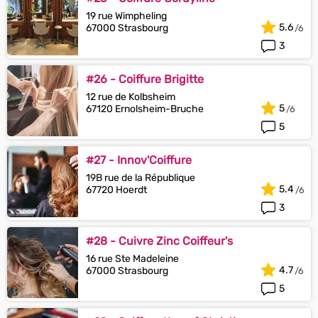
19 rue Wimpheling
5.6
67000 Strasbourg
3
#26 - Coiffure Brigitte
12 rue de Kolbsheim
5
67120 Ernolsheim-Bruche
5
#27 - Innov'Coiffure
19B rue de la République
5.4
67720 Hoerdt
3
#28 - Cuivre Zinc Coiffeur's
16 rue Ste Madeleine
4.7
67000 Strasbourg
5