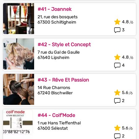
#41 - Joannek
21, rue des bosquets
4.8
67300 Schiltigheim
3
#42 - Style et Concept
7 rue du Gal de Gaulle
4.8
67640 Lipsheim
4
#43 - Rêve Et Passion
14 Rue Charrons
5.6
67240 Bischwiller
2
#44 - Coif'Mode
1 rue Hans Tieffenthal
5.6
67600 Sélestat
2