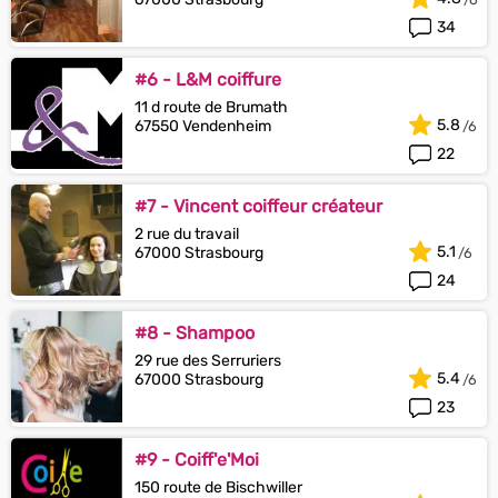
34
#6 - L&M coiffure
11 d route de Brumath
5.8
67550 Vendenheim
22
#7 - Vincent coiffeur créateur
2 rue du travail
5.1
67000 Strasbourg
24
#8 - Shampoo
29 rue des Serruriers
5.4
67000 Strasbourg
23
#9 - Coiff'e'Moi
150 route de Bischwiller