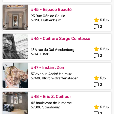
#45 - Espace Beauté
93 Rue Gén de Gaulle
5.5
67120 Duttlenheim
2
#46 - Coiffure Serge Comtesse
5.2
18A rue du Gal Vandenberg
67140 Barr
2
#47 - Instant Zen
57 avenue André Malraux
5
67400 Illkirch-Graffenstaden
2
#48 - Eric Z. Coiffeur
42 boulevard de la marne
5.2
67000 Strasbourg
2