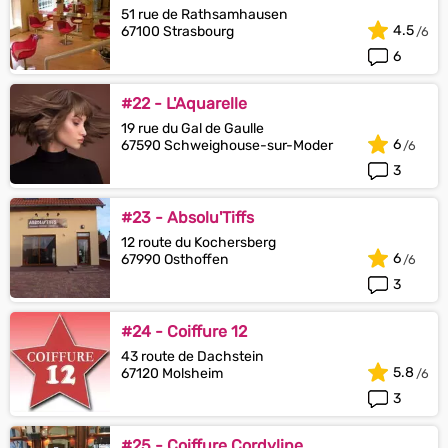
51 rue de Rathsamhausen
4.5
67100 Strasbourg
6
#22 - L'Aquarelle
19 rue du Gal de Gaulle
6
67590 Schweighouse-sur-Moder
3
#23 - Absolu'Tiffs
12 route du Kochersberg
6
67990 Osthoffen
3
#24 - Coiffure 12
43 route de Dachstein
5.8
67120 Molsheim
3
#25 - Coiffure Cordyline