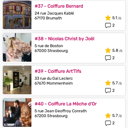
#37 - Coiffure Bernard
24 rue Jacques Kablé
5.1
67170 Brumath
2
#38 - Nicolas Christ by Joël
5 rue de Boston
5.8
67000 Strasbourg
2
#39 - Coiffure Art'Tifs
33 rue du Gal Leclerc
5.7
67670 Mommenheim
2
#40 - Coiffure La Mèche d'Or
5 rue Jean Geoffroy Conrath
5.7
67200 Strasbourg
2