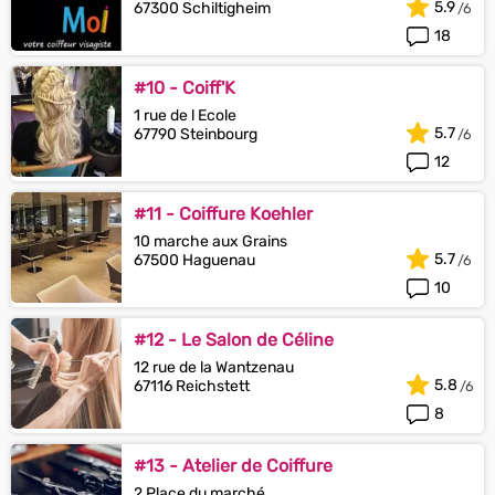
5.9
67300 Schiltigheim
18
#10 - Coiff'K
1 rue de l Ecole
5.7
67790 Steinbourg
12
#11 - Coiffure Koehler
10 marche aux Grains
5.7
67500 Haguenau
10
#12 - Le Salon de Céline
12 rue de la Wantzenau
5.8
67116 Reichstett
8
#13 - Atelier de Coiffure
2 Place du marché