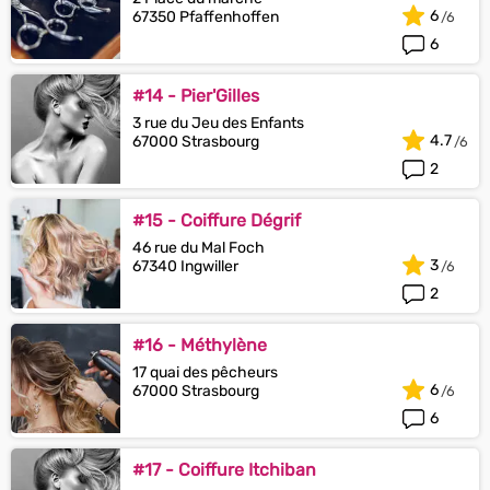
6
67350 Pfaffenhoffen
6
#14 - Pier'Gilles
3 rue du Jeu des Enfants
4.7
67000 Strasbourg
2
#15 - Coiffure Dégrif
46 rue du Mal Foch
3
67340 Ingwiller
2
#16 - Méthylène
17 quai des pêcheurs
6
67000 Strasbourg
6
#17 - Coiffure Itchiban