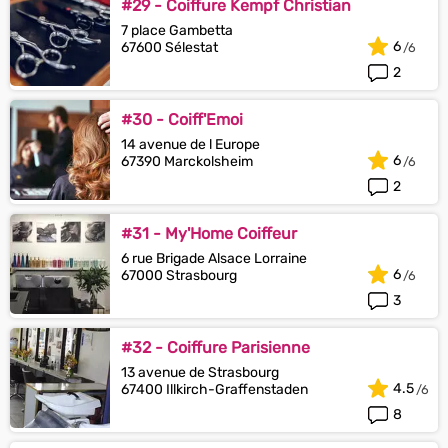
#29 - Coiffure Kempf Christian
7 place Gambetta
6
67600 Sélestat
2
#30 - Coiff'Emoi
14 avenue de l Europe
6
67390 Marckolsheim
2
#31 - My'Home Coiffeur
6 rue Brigade Alsace Lorraine
6
67000 Strasbourg
3
#32 - Coiffure Parisienne
13 avenue de Strasbourg
4.5
67400 Illkirch-Graffenstaden
8