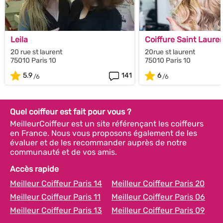
Leila
Coiffure Saint Laure
20 rue st laurent
20rue st laurent
75010 Paris 10
75010 Paris 10
5.9
141
6
Quel coiffeur est fait pour vous ?
MeilleurCoiffeur est un site référençant les coiffeurs
en France. Nous vous proposons également de les
évaluer et de les recommander auprès de notre
communauté et de vos amis.
Accès rapide
Meilleur Coiffeur Paris 14
Meilleur Coiffeur Paris 20
Meilleur Coiffeur Paris 11
Meilleur Coiffeur Paris 06
Meilleur Coiffeur Paris 13
Meilleur Coiffeur Paris 09