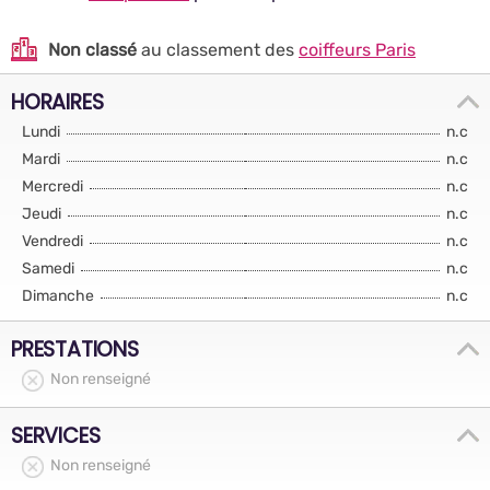
Non classé
au classement des
coiffeurs Paris
HORAIRES
Lundi
n.c
Mardi
n.c
Mercredi
n.c
Jeudi
n.c
Vendredi
n.c
Samedi
n.c
Dimanche
n.c
PRESTATIONS
Non renseigné
SERVICES
Non renseigné