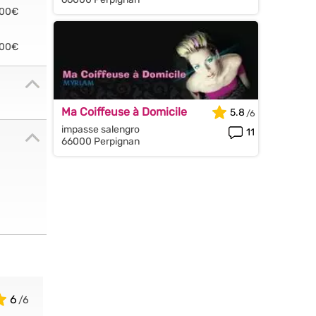
.00€
.00€
Ma Coiffeuse à Domicile
5.8
impasse salengro
11
66000 Perpignan
6