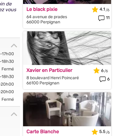
oin de
Le black pixie
dez vous
4.1
64 avenue de prades
11
66000 Perpignan
-17h00
-18h30
Fermé
Xavier en Particulier
6
-18h30
8 boulevard Henri Poincaré
6
66100 Perpignan
-20h00
-20h00
Fermé
Carte Blanche
5.5