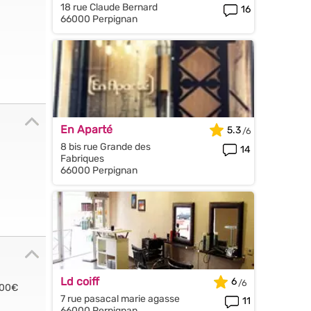
18 rue Claude Bernard
16
66000 Perpignan
En Aparté
5.3
8 bis rue Grande des
14
Fabriques
66000 Perpignan
Ld coiff
6
.00€
7 rue pasacal marie agasse
11
66000 Perpignan