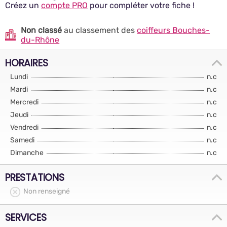
Créez un
compte PRO
pour compléter votre fiche !
Non classé
au classement des
coiffeurs Bouches-
du-Rhône
HORAIRES
Lundi
n.c
Mardi
n.c
Mercredi
n.c
Jeudi
n.c
Vendredi
n.c
Samedi
n.c
Dimanche
n.c
PRESTATIONS
Non renseigné
SERVICES