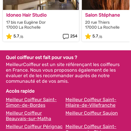
Idoneo Hair Studio
Salon Stéphane
17 bis rue Eugène Dor
20 rue Thiers
17000 La Rochelle
17000 La Rochelle
5.7
254
5.7
Quel coiffeur est fait pour vous ?
MeilleurCoiffeur est un site référençant les coiffeurs
en France. Nous vous proposons également de les
évaluer et de les recommander auprès de notre
communauté et de vos amis.
Accès rapide
Meilleur Coiffeur Saint-
Meilleur Coiffeur Saint-
Simon-de-Bordes
Hilaire-de-Villefranche
Meilleur Coiffeur
Meilleur Coiffeur Saujon
Beauvais-sur-Matha
Meilleur Coiffeur Pérignac
Meilleur Coiffeur Saint-