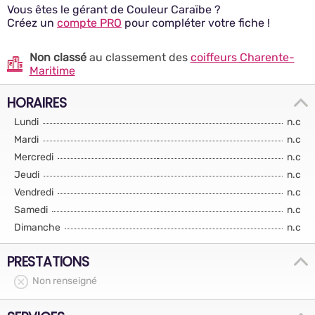
Vous êtes le gérant de Couleur Caraïbe ?
Créez un
compte PRO
pour compléter votre fiche !
Non classé
au classement des
coiffeurs Charente-
Maritime
HORAIRES
Lundi
n.c
Mardi
n.c
Mercredi
n.c
Jeudi
n.c
Vendredi
n.c
Samedi
n.c
Dimanche
n.c
PRESTATIONS
Non renseigné