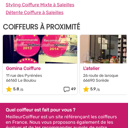
Styling Coiffure Mixte à Saleilles
Détente Coiffure à Saleilles
COIFFEURS À PROXIMITÉ
Gomina Coiffure
L'atelier
11 rue des Pyrénées
26 route de laroque
66160 Le Boulou
66690 Sorède
5.8
49
5.9
Quel coiffeur est fait pour vous ?
MeilleurCoiffeur est un site référençant les coiffeurs
en France. Nous vous proposons également de les
évaluer et de les recommander auprès de notre