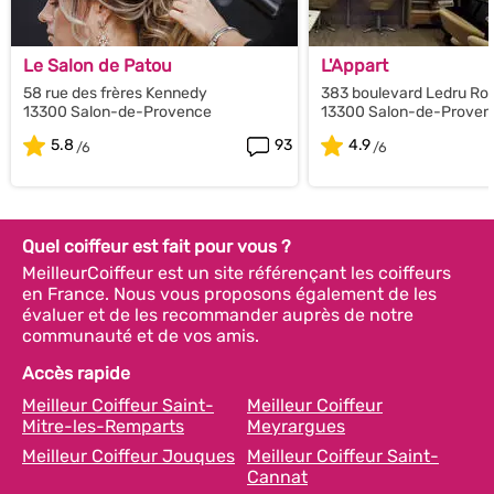
Le Salon de Patou
L'Appart
58 rue des frères Kennedy
383 boulevard Ledru Roll
13300 Salon-de-Provence
13300 Salon-de-Proven
5.8
93
4.9
Quel coiffeur est fait pour vous ?
MeilleurCoiffeur est un site référençant les coiffeurs
en France. Nous vous proposons également de les
évaluer et de les recommander auprès de notre
communauté et de vos amis.
Accès rapide
Meilleur Coiffeur Saint-
Meilleur Coiffeur
Mitre-les-Remparts
Meyrargues
Meilleur Coiffeur Jouques
Meilleur Coiffeur Saint-
Cannat