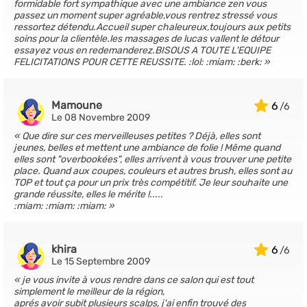
formidable fort sympathique avec une ambiance zen vous
passez un moment super agréable,vous rentrez stressé vous
ressortez détendu.Accueil super chaleureux,toujours aux petits
soins pour la clientèle.les massages de lucas vallent le détour
essayez vous en redemanderez.BISOUS A TOUTE L'EQUIPE
FELICITATIONS POUR CETTE REUSSITE. :lol: :miam: :berk:
Mamoune
6
Le 08 Novembre 2009
Que dire sur ces merveilleuses petites ? Déjà, elles sont
jeunes, belles et mettent une ambiance de folie ! Même quand
elles sont "overbookées", elles arrivent à vous trouver une petite
place. Quand aux coupes, couleurs et autres brush, elles sont au
TOP et tout ça pour un prix très compétitif. Je leur souhaite une
grande réussite, elles le mérite !.....
:miam: :miam: :miam:
khira
6
Le 15 Septembre 2009
je vous invite à vous rendre dans ce salon qui est tout
simplement le meilleur de la région,
aprés avoir subit plusieurs scalps, j'ai enfin trouvé des