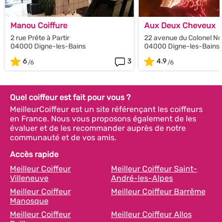
Manou Coiffure
Aux Deux Cheveux
2 rue Prête à Partir
22 avenue du Colonel No
04000 Digne-les-Bains
04000 Digne-les-Bains
6
3
4.9
Quel coiffeur est fait pour vous ?
MeilleurCoiffeur est un site référençant les coiffeurs
en France. Nous vous proposons également de les
évaluer et de les recommander auprès de notre
communauté et de vos amis.
Accès rapide
Meilleur Coiffeur
Meilleur Coiffeur Saint-
Villeneuve
André-les-Alpes
Meilleur Coiffeur
Meilleur Coiffeur Barrême
Manosque
Meilleur Coiffeur
Meilleur Coiffeur Allos