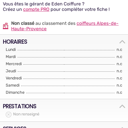
Vous êtes le gérant de Eden Coiffure ?
Créez un
compte PRO
pour compléter votre fiche !
Non classé
au classement des
coiffeurs Alpes-de-
Haute-Provence
HORAIRES
Lundi
n.c
Mardi
n.c
Mercredi
n.c
Jeudi
n.c
Vendredi
n.c
Samedi
n.c
Dimanche
n.c
PRESTATIONS
Non renseigné