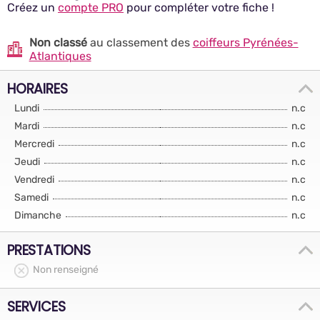
Créez un
compte PRO
pour compléter votre fiche !
Non classé
au classement des
coiffeurs Pyrénées-
Atlantiques
HORAIRES
Lundi
n.c
Mardi
n.c
Mercredi
n.c
Jeudi
n.c
Vendredi
n.c
Samedi
n.c
Dimanche
n.c
PRESTATIONS
Non renseigné
SERVICES