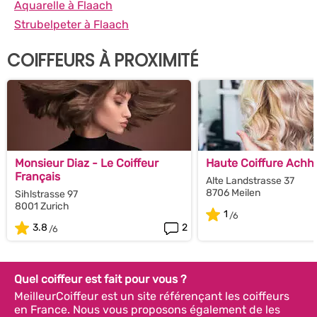
Aquarelle à Flaach
Strubelpeter à Flaach
COIFFEURS À PROXIMITÉ
Monsieur Diaz - Le Coiffeur
Haute Coiffure Ach
Français
Alte Landstrasse 37
8706 Meilen
Sihlstrasse 97
8001 Zurich
1
3.8
2
Quel coiffeur est fait pour vous ?
MeilleurCoiffeur est un site référençant les coiffeurs
en France. Nous vous proposons également de les