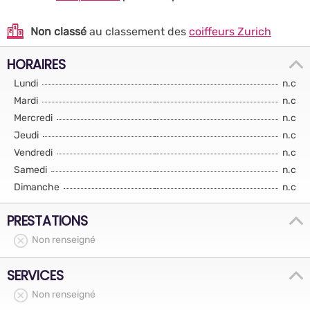
Non classé
au classement des
coiffeurs Zurich
HORAIRES
Lundi
n.c
Mardi
n.c
Mercredi
n.c
Jeudi
n.c
Vendredi
n.c
Samedi
n.c
Dimanche
n.c
PRESTATIONS
Non renseigné
SERVICES
Non renseigné