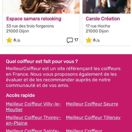
Espace samara relooking
Carole Création
33 rue des trois forgerons
17 rue Hoche
21000 Dijon
21000 Dijon
6
17
6
Quel coiffeur est fait pour vous ?
MeilleurCoiffeur est un site référençant les coiffeurs
en France. Nous vous proposons également de les
évaluer et de les recommander auprès de notre
communauté et de vos amis.
Accès rapide
Meilleur Coiffeur Villy-le-
Meilleur Coiffeur Seurre
Moutier
Meilleur Coiffeur Thorey-
Meilleur Coiffeur Tillenay
en-Plaine
Meilleur Coiffeur Sainte-
Meilleur Coiffeur