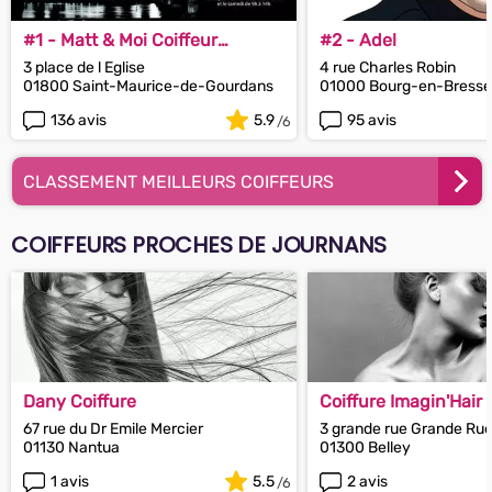
#1 - Matt & Moi Coiffeur
#2 - Adel
Ésthétique
3 place de l Eglise
4 rue Charles Robin
01800 Saint-Maurice-de-Gourdans
01000 Bourg-en-Bresse
136 avis
5.9
95 avis
CLASSEMENT MEILLEURS COIFFEURS
COIFFEURS PROCHES DE JOURNANS
Dany Coiffure
Coiffure Imagin'Hair
67 rue du Dr Emile Mercier
3 grande rue Grande Ru
01130 Nantua
01300 Belley
1 avis
5.5
2 avis