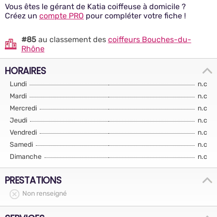
Vous êtes le gérant de Katia coiffeuse à domicile ?
Créez un
compte PRO
pour compléter votre fiche !
#85
au classement des
coiffeurs Bouches-du-
Rhône
HORAIRES
Lundi
n.c
Mardi
n.c
Mercredi
n.c
Jeudi
n.c
Vendredi
n.c
Samedi
n.c
Dimanche
n.c
PRESTATIONS
Non renseigné