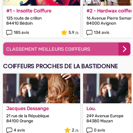
#1 - Insolite Coiffure
#2 - Hardwax coiffeu
125 route de crillon
16 Avenue Pierre Semar
84410 Bédoin
84000 Avignon
185 avis
5.9
134 avis
CLASSEMENT MEILLEURS COIFFEURS
COIFFEURS PROCHES DE LA BASTIDONNE
Jacques Dessange
Lou.
21 rue de la République
249 Avenue Europe
84100 Orange
84380 Mazan
4 avis
2
0 avis