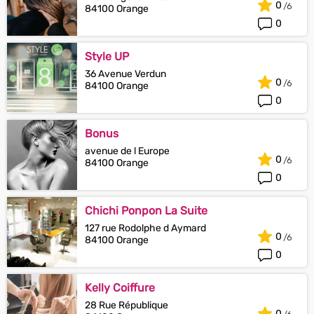
0
84100 Orange
0
Style UP
36 Avenue Verdun
0
84100 Orange
0
Bonus
avenue de l Europe
0
84100 Orange
0
Chichi Ponpon La Suite
127 rue Rodolphe d Aymard
0
84100 Orange
0
Kelly Coiffure
28 Rue République
0