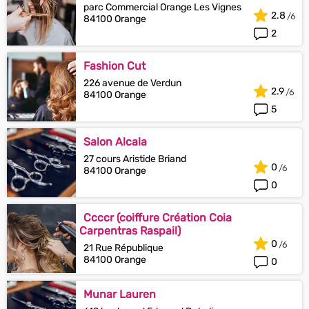
parc Commercial Orange Les Vignes
2.8
84100 Orange
2
Fashion Cut
226 avenue de Verdun
2.9
84100 Orange
5
Salon Alcala
27 cours Aristide Briand
0
84100 Orange
0
Ccccr (coiffure Création Coia
Carpentras Raspail)
0
21 Rue République
84100 Orange
0
Munar Lauren