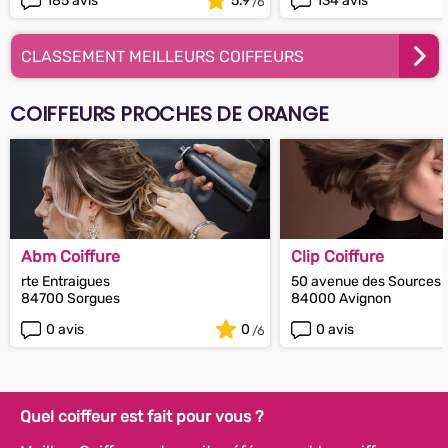
185 avis
5.9
134 avis
CLASSEMENT MEILLEURS COIFFEURS
COIFFEURS PROCHES DE ORANGE
Abm Coiffure
Clip Coiffure
rte Entraigues
50 avenue des Sources
84700 Sorgues
84000 Avignon
0 avis
0
0 avis
Quel coiffeur est fait pour vous ?