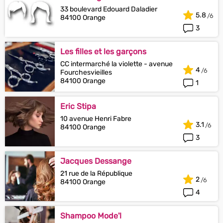
33 boulevard Edouard Daladier
5.8
84100 Orange
3
Les filles et les garçons
CC intermarché la violette - avenue
4
Fourchesvieilles
84100 Orange
1
Eric Stipa
10 avenue Henri Fabre
3.1
84100 Orange
3
Jacques Dessange
21 rue de la République
2
84100 Orange
4
Shampoo Mode'l