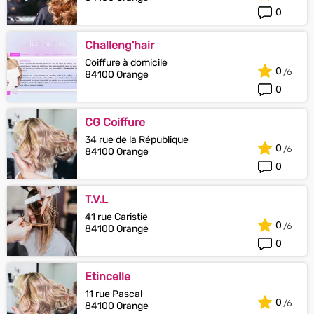
0
Challeng'hair
Coiffure à domicile
0
84100 Orange
0
CG Coiffure
34 rue de la République
0
84100 Orange
0
T.V.L
41 rue Caristie
0
84100 Orange
0
Etincelle
11 rue Pascal
0
84100 Orange