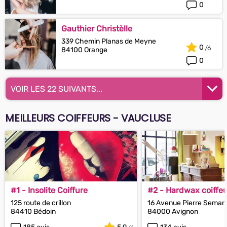
0
Gauthier Christèlle
339 Chemin Planas de Meyne
0
84100 Orange
0
VOIR LES 22 SUIVANTS...
MEILLEURS COIFFEURS - VAUCLUSE
#1 - Insolite Coiffure
#2 - Hardwax coiffeu
125 route de crillon
16 Avenue Pierre Semar
84410 Bédoin
84000 Avignon