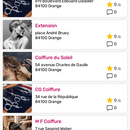
619 boulevard Edouard Daladier
0
84100 Orange
0
Extension
place André Bruey
0
84100 Orange
0
Coiffure du Soleil
54 avenue Charles de Gaulle
0
84100 Orange
0
CG Coiffure
34 rue de la République
0
84100 Orange
0
M F Coiffure
7 rue Segond Weber