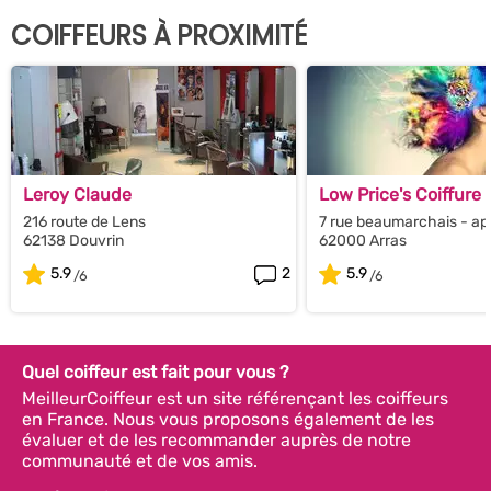
COIFFEURS À PROXIMITÉ
Leroy Claude
Low Price's Coiffure
216 route de Lens
7 rue beaumarchais - ap
62138 Douvrin
62000 Arras
5.9
2
5.9
Quel coiffeur est fait pour vous ?
MeilleurCoiffeur est un site référençant les coiffeurs
en France. Nous vous proposons également de les
évaluer et de les recommander auprès de notre
communauté et de vos amis.