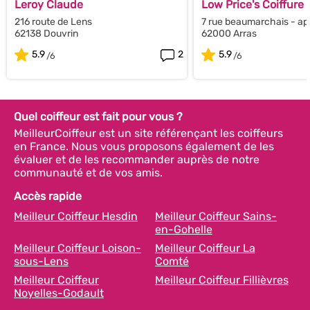
Leroy Claude
Low Price's Coiffure
216 route de Lens
7 rue beaumarchais - ap
62138 Douvrin
62000 Arras
5.9
2
5.9
Quel coiffeur est fait pour vous ?
MeilleurCoiffeur est un site référençant les coiffeurs
en France. Nous vous proposons également de les
évaluer et de les recommander auprès de notre
communauté et de vos amis.
Accès rapide
Meilleur Coiffeur Hesdin
Meilleur Coiffeur Sains-
en-Gohelle
Meilleur Coiffeur Loison-
Meilleur Coiffeur La
sous-Lens
Comté
Meilleur Coiffeur
Meilleur Coiffeur Fillièvres
Noyelles-Godault