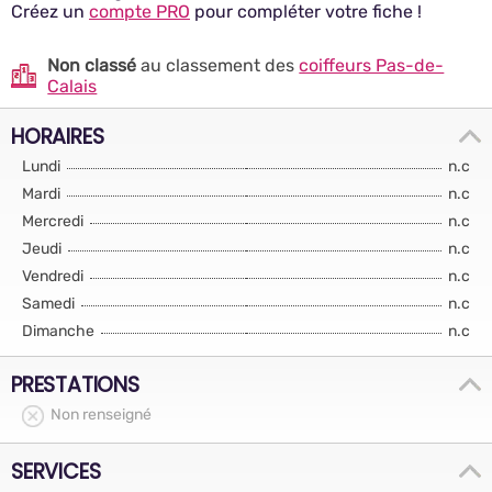
Créez un
compte PRO
pour compléter votre fiche !
Non classé
au classement des
coiffeurs Pas-de-
Calais
HORAIRES
Lundi
n.c
Mardi
n.c
Mercredi
n.c
Jeudi
n.c
Vendredi
n.c
Samedi
n.c
Dimanche
n.c
PRESTATIONS
Non renseigné
SERVICES