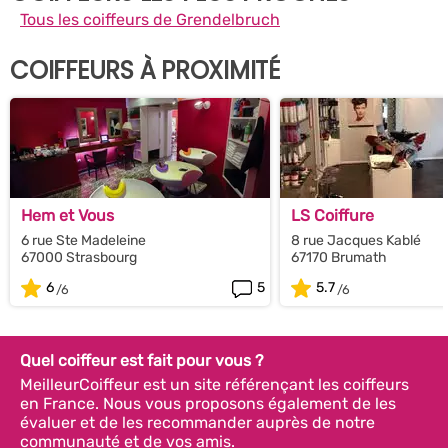
Tous les coiffeurs de Grendelbruch
COIFFEURS À PROXIMITÉ
Hem et Vous
LS Coiffure
6 rue Ste Madeleine
8 rue Jacques Kablé
67000 Strasbourg
67170 Brumath
6
5
5.7
Quel coiffeur est fait pour vous ?
MeilleurCoiffeur est un site référençant les coiffeurs
en France. Nous vous proposons également de les
évaluer et de les recommander auprès de notre
communauté et de vos amis.