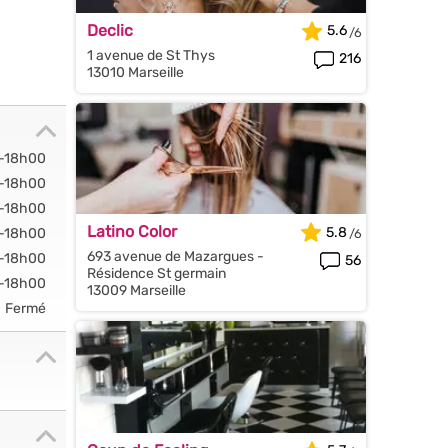
Declic
5.6
1 avenue de St Thys
216
13010 Marseille
-18h00
-18h00
-18h00
Latino Color
5.8
-18h00
693 avenue de Mazargues -
-18h00
56
Résidence St germain
-18h00
13009 Marseille
Fermé