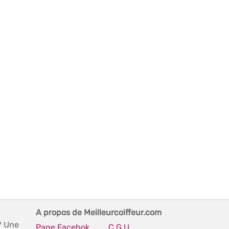
A propos de Meilleurcoiffeur.com
? Une
Page Facebok
C.G.U