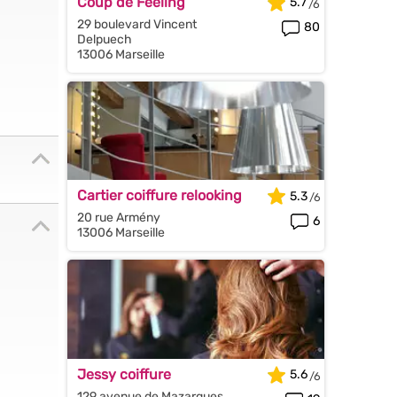
Coup de Feeling
5.7
29 boulevard Vincent
80
Delpuech
13006 Marseille
Cartier coiffure relooking
5.3
20 rue Armény
6
13006 Marseille
Jessy coiffure
5.6
129 avenue de Mazargues