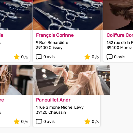
ie
François Corinne
Coiffure Cor
s
9 Rue Renardière
132 rue de la
39100 Crissey
39400 Morez
0
0 avis
0
0 avis
re
Panouillot Andr
1 rue Simone Michel Lévy
s
39120 Chaussin
0
0 avis
0