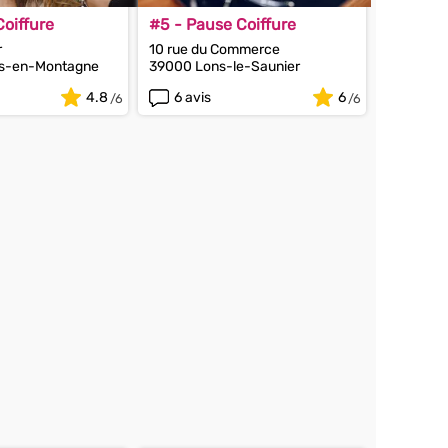
oiffure
#5 - Pause Coiffure
r
10 rue du Commerce
ns-en-Montagne
39000 Lons-le-Saunier
4.8
6 avis
6