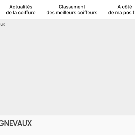
Actualités
Classement
A côté
de la coiffure
des meilleurs coiffeurs
de ma posit
aux
IGNEVAUX