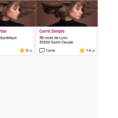
tier
Carré Simple
 République
38 route de Lyon
39200 Saint-Claude
0
1 avis
1.4