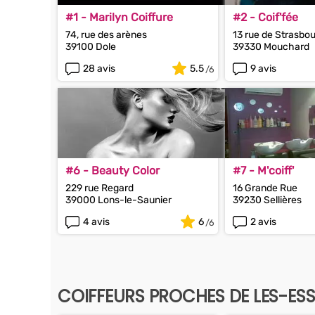
#1 - Marilyn Coiffure
#2 - Coif'fée
74, rue des arènes
13 rue de Strasbo
39100 Dole
39330 Mouchard
28 avis
5.5
9 avis
#6 - Beauty Color
#7 - M'coiff'
229 rue Regard
16 Grande Rue
39000 Lons-le-Saunier
39230 Sellières
4 avis
6
2 avis
COIFFEURS PROCHES DE LES-E