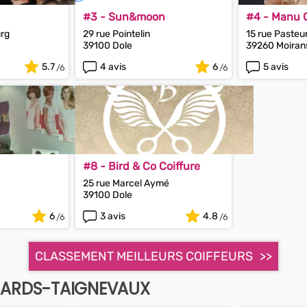
#3 - Sun&moon
#4 - Manu C
urg
29 rue Pointelin
15 rue Pasteu
39100 Dole
39260 Moira
5.7
4 avis
6
5 avis
#8 - Bird & Co Coiffure
25 rue Marcel Aymé
39100 Dole
6
3 avis
4.8
CLASSEMENT MEILLEURS COIFFEURS
SSARDS-TAIGNEVAUX