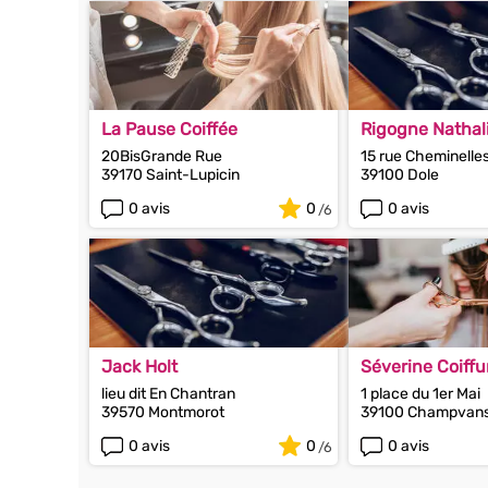
La Pause Coiffée
Rigogne Nathal
20BisGrande Rue
15 rue Cheminelle
39170 Saint-Lupicin
39100 Dole
0 avis
0
0 avis
Jack Holt
Séverine Coiffu
lieu dit En Chantran
1 place du 1er Mai
39570 Montmorot
39100 Champvan
0 avis
0
0 avis