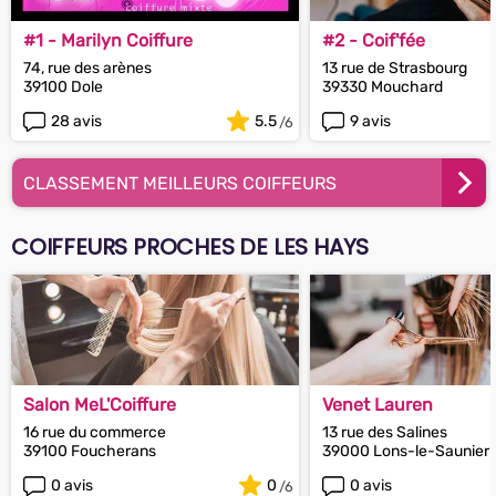
#1 - Marilyn Coiffure
#2 - Coif'fée
74, rue des arènes
13 rue de Strasbourg
39100 Dole
39330 Mouchard
28 avis
5.5
9 avis
CLASSEMENT MEILLEURS COIFFEURS
COIFFEURS PROCHES DE LES HAYS
Salon MeL'Coiffure
Venet Lauren
16 rue du commerce
13 rue des Salines
39100 Foucherans
39000 Lons-le-Saunier
0 avis
0
0 avis