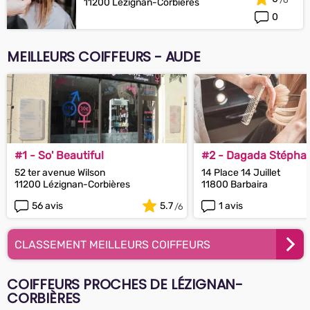
11200 Lézignan-Corbières
0
MEILLEURS COIFFEURS - AUDE
#1 - So' Beautiful
#2 - Dagada Stépha
52 ter avenue Wilson
14 Place 14 Juillet
11200 Lézignan-Corbières
11800 Barbaira
56 avis
5.7
1 avis
CLASSEMENT MEILLEURS COIFFEURS
COIFFEURS PROCHES DE LÉZIGNAN-
CORBIÈRES