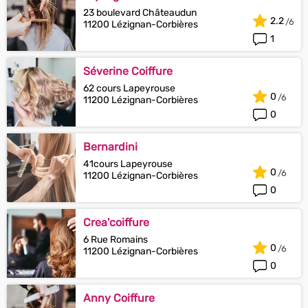
23 boulevard Châteaudun
2.2
11200 Lézignan-Corbières
1
Séverine Coiffure
62 cours Lapeyrouse
0
11200 Lézignan-Corbières
0
Bernardini
41cours Lapeyrouse
0
11200 Lézignan-Corbières
0
Crea'coiffure
6 Rue Romains
0
11200 Lézignan-Corbières
0
Anny Coiffure