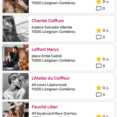
0
11200 Lézignan-Corbières
0
Chantal Coiffure
6 place Salvador Allende
0
11200 Lézignan-Corbières
0
Laffont Marys
place Emile Cabrié
0
11200 Lézignan-Corbières
0
L'Atelier du Coiffeur
64 cours Lapeyrouse
0
11200 Lézignan-Corbières
0
Fauché Lilian
49 boulevard Marx Dormoy
0