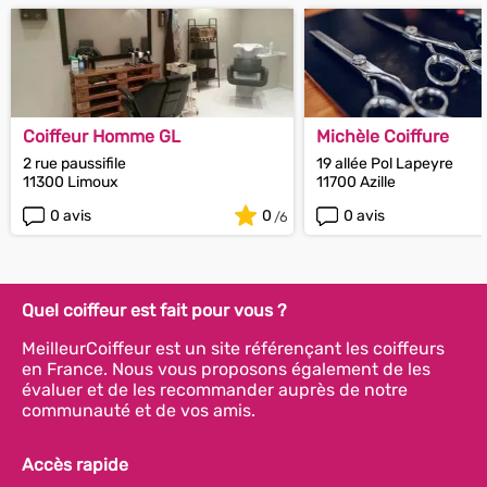
Coiffeur Homme GL
Michèle Coiffure
2 rue paussifile
19 allée Pol Lapeyre
11300 Limoux
11700 Azille
0 avis
0
0 avis
Quel coiffeur est fait pour vous ?
MeilleurCoiffeur est un site référençant les coiffeurs
en France. Nous vous proposons également de les
évaluer et de les recommander auprès de notre
communauté et de vos amis.
Accès rapide