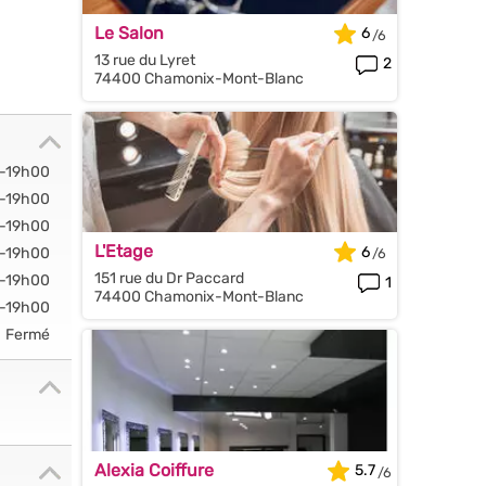
Le Salon
6
13 rue du Lyret
2
74400 Chamonix-Mont-Blanc
-19h00
-19h00
-19h00
L'Etage
6
-19h00
151 rue du Dr Paccard
-19h00
1
74400 Chamonix-Mont-Blanc
-19h00
Fermé
Alexia Coiffure
5.7