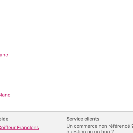
lanc
Blanc
pide
Service clients
Un commerce non référencé 
Coiffeur Franclens
question ou un bug ?