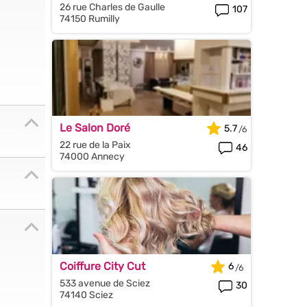
26 rue Charles de Gaulle
107
74150 Rumilly
Le Salon Doré
5.7
22 rue de la Paix
46
74000 Annecy
Coiffure City Cut
6
533 avenue de Sciez
30
74140 Sciez