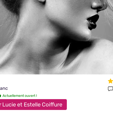
lanc
Actuellement ouvert !
 Lucie et Estelle Coiffure