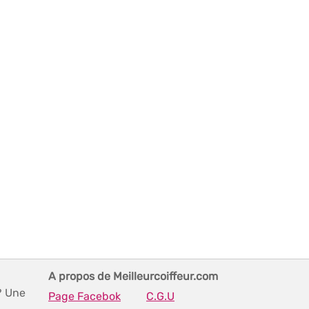
A propos de Meilleurcoiffeur.com
? Une
Page Facebok
C.G.U