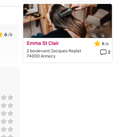
6
Emma St Clair
6
2 boulevard Jacques Replat
2
74000 Annecy