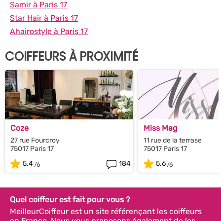
Samir à Paris 17
Star Hair à Paris 17
Ahairostyle à Paris 17
COIFFEURS À PROXIMITÉ
Coze
Miss Mag
27 rue Fourcroy
11 rue de la terrase
75017 Paris 17
75017 Paris 17
5.4
184
5.6
Quel coiffeur est fait pour vous ?
MeilleurCoiffeur est un site référençant les coiffeurs
en France. Nous vous proposons également de les