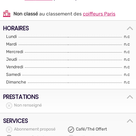
Non classé
au classement des
coiffeurs Paris
HORAIRES
Lundi
n.c
Mardi
n.c
Mercredi
n.c
Jeudi
n.c
Vendredi
n.c
Samedi
n.c
Dimanche
n.c
PRESTATIONS
Non renseigné
SERVICES
Abonnement proposé
Café/Thé Offert