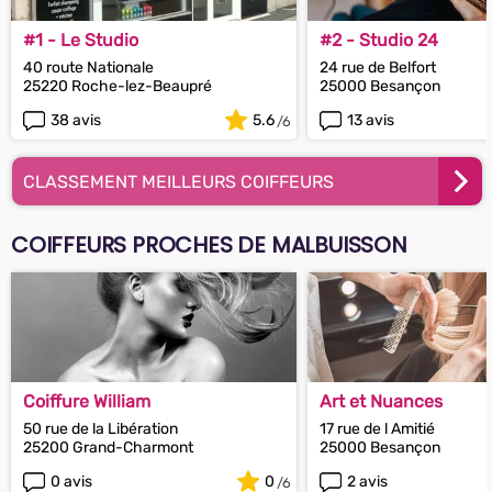
#1 - Le Studio
#2 - Studio 24
40 route Nationale
24 rue de Belfort
25220 Roche-lez-Beaupré
25000 Besançon
38 avis
5.6
13 avis
CLASSEMENT MEILLEURS COIFFEURS
COIFFEURS PROCHES DE MALBUISSON
Coiffure William
Art et Nuances
50 rue de la Libération
17 rue de l Amitié
25200 Grand-Charmont
25000 Besançon
0 avis
0
2 avis