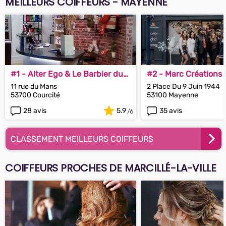
MEILLEURS COIFFEURS - MAYENNE
#1 - Alter Ego & Le Barbier du
#2 - Marc Créations
Coin
11 rue du Mans
2 Place Du 9 Juin 1944
53700 Courcité
53100 Mayenne
28 avis
5.9
35 avis
CLASSEMENT MEILLEURS COIFFEURS
COIFFEURS PROCHES DE MARCILLÉ-LA-VILLE