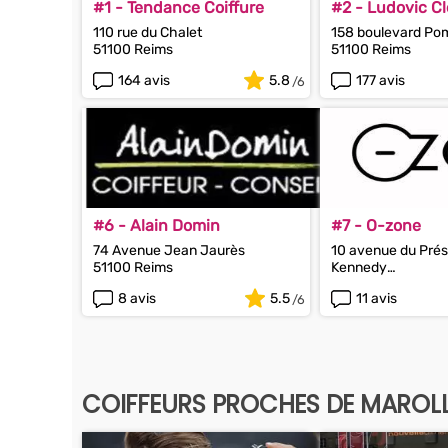
#1 - Tendance Coiffure
#2 - Ludovic C
Visagiste
110 rue du Chalet
158 boulevard P
51100 Reims
51100 Reims
164 avis
5.8
177 avis
#6 - Alain Domin
#7 - O-zone
74 Avenue Jean Jaurès
10 avenue du Prés
51100 Reims
Kennedy
51100 Reims
8 avis
5.5
11 avis
COIFFEURS PROCHES DE MAROL