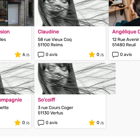
sion
Claudine
Angélique C
les
58 rue Vieux Coq
12 Rue Avenir
51100 Reims
51480 Reuil
6
0 avis
0
0 avis
Compagnie
So'coiff
uette
3 rue Cours Coger
51130 Vertus
0
0 avis
0