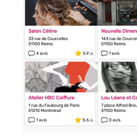
Salon Céline
Nouvelle Dimen
33 rue de Courcelles
143 rue de Courcel
51100 Reims
51100 Reims
4 avis
5.9
1 avis
Atelier HBC Coiffure
Lou Léane et 
1 rue du Faubourg de Paris
7 place Alfred Bro
51210 Montmirail
51100 Reims
1 avis
5.6
0 avis