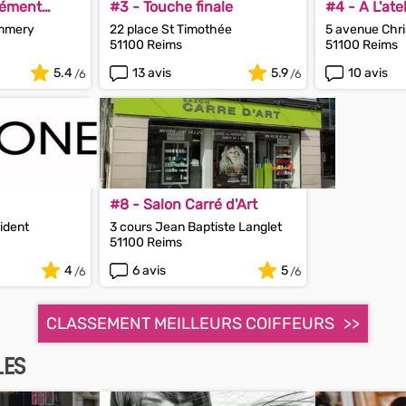
lément
#3 - Touche finale
#4 - A L'atel
ommery
22 place St Timothée
5 avenue Chr
51100 Reims
51100 Reims
5.4
13 avis
5.9
10 avis
#8 - Salon Carré d'Art
ident
3 cours Jean Baptiste Langlet
51100 Reims
4
6 avis
5
CLASSEMENT MEILLEURS COIFFEURS
LES