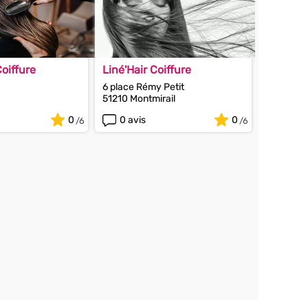
oiffure
Liné'Hair Coiffure
6 place Rémy Petit
51210 Montmirail
0
0 avis
0