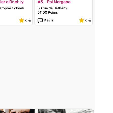
ier d'Or et Ly
#5 - Pol Morgane
istophe Colomb
58 rue de Betheny
51100 Reims
6
9 avis
6