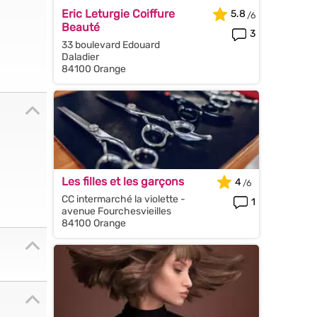
Eric Leturgie Coiffure
5.8
Beauté
3
33 boulevard Edouard
Daladier
84100 Orange
Les filles et les garçons
4
CC intermarché la violette -
1
avenue Fourchesvieilles
84100 Orange