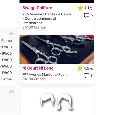
Swagg Coiffure
4.1
286 Avenue Charles de Gaulle
5
- Centre commercial
Intermarché
84100 Orange
Fermé
-19h00
-19h00
-19h00
-19h00
Ni Court Ni Long
4.5
-19h00
797 Avenue Maréchal Foch
8
84100 Orange
Fermé