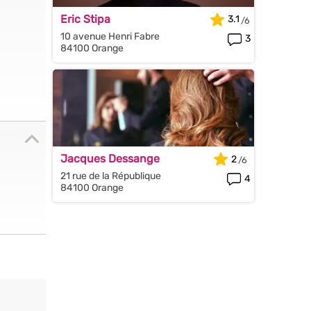
Eric Stipa
3.1
10 avenue Henri Fabre
3
84100 Orange
Jacques Dessange
2
21 rue de la République
4
84100 Orange