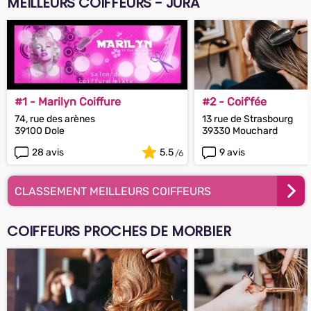
MEILLEURS COIFFEURS - JURA
#1 - Marilyn Coiffure
#2 - Coif'fée
74, rue des arènes
13 rue de Strasbourg
39100 Dole
39330 Mouchard
28 avis
5.5
9 avis
CLASSEMENT MEILLEURS COIFFEURS
COIFFEURS PROCHES DE MORBIER