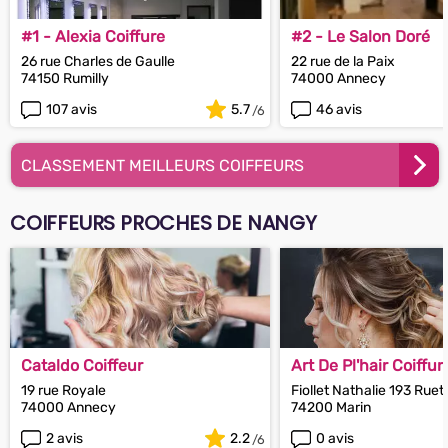
#1 - Alexia Coiffure
#2 - Le Salon Doré
26 rue Charles de Gaulle
22 rue de la Paix
74150 Rumilly
74000 Annecy
107 avis
5.7
46 avis
CLASSEMENT MEILLEURS COIFFEURS
COIFFEURS PROCHES DE NANGY
Cataldo Coiffeur
Art De Pl'hair Coiffur
19 rue Royale
Fiollet Nathalie 193 Rue
74000 Annecy
74200 Marin
2 avis
2.2
0 avis