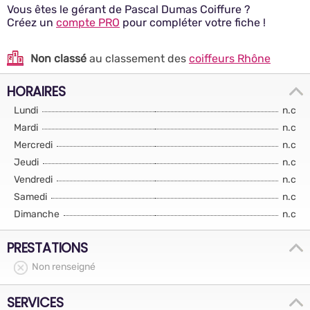
Vous êtes le gérant de Pascal Dumas Coiffure ?
Créez un
compte PRO
pour compléter votre fiche !
Non classé
au classement des
coiffeurs Rhône
HORAIRES
Lundi
n.c
Mardi
n.c
Mercredi
n.c
Jeudi
n.c
Vendredi
n.c
Samedi
n.c
Dimanche
n.c
PRESTATIONS
Non renseigné
SERVICES