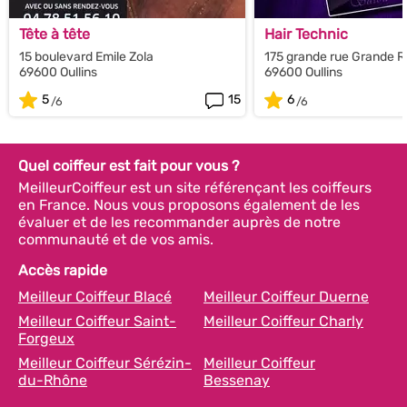
Tête à tête
Hair Technic
15 boulevard Emile Zola
175 grande rue Grande 
69600 Oullins
69600 Oullins
5
15
6
Quel coiffeur est fait pour vous ?
MeilleurCoiffeur est un site référençant les coiffeurs
en France. Nous vous proposons également de les
évaluer et de les recommander auprès de notre
communauté et de vos amis.
Accès rapide
Meilleur Coiffeur Blacé
Meilleur Coiffeur Duerne
Meilleur Coiffeur Saint-
Meilleur Coiffeur Charly
Forgeux
Meilleur Coiffeur Sérézin-
Meilleur Coiffeur
du-Rhône
Bessenay