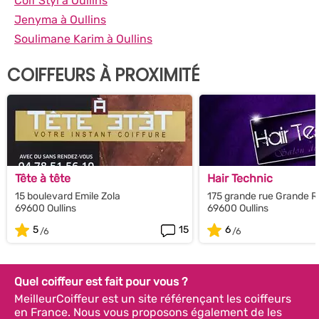
Coif Styl à Oullins
Jenyma à Oullins
Soulimane Karim à Oullins
COIFFEURS À PROXIMITÉ
Tête à tête
Hair Technic
15 boulevard Emile Zola
175 grande rue Grande 
69600 Oullins
69600 Oullins
5
15
6
Quel coiffeur est fait pour vous ?
MeilleurCoiffeur est un site référençant les coiffeurs
en France. Nous vous proposons également de les