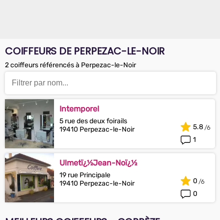
COIFFEURS DE PERPEZAC-LE-NOIR
2 coiffeurs référencés à Perpezac-le-Noir
Intemporel
5 rue des deux foirails
5.8
19410 Perpezac-le-Noir
1
Ulmetï¿½Jean-Noï¿½
19 rue Principale
0
19410 Perpezac-le-Noir
0