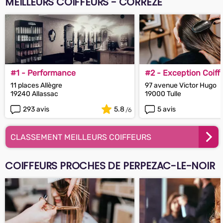
MEILLEURS COIFFEURS - CORRÈZE
#1 - Performance
#2 - Exception Coiff
11 places Allègre
97 avenue Victor Hugo
19240 Allassac
19000 Tulle
293 avis
5.8
5 avis
CLASSEMENT MEILLEURS COIFFEURS
COIFFEURS PROCHES DE PERPEZAC-LE-NOIR