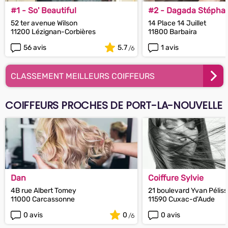
#1 - So' Beautiful
#2 - Dagada Stépha
52 ter avenue Wilson
14 Place 14 Juillet
11200 Lézignan-Corbières
11800 Barbaira
56 avis
5.7
1 avis
CLASSEMENT MEILLEURS COIFFEURS
COIFFEURS PROCHES DE PORT-LA-NOUVELLE
Dan
Coiffure Sylvie
4B rue Albert Tomey
21 boulevard Yvan Péliss
11000 Carcassonne
11590 Cuxac-d'Aude
0 avis
0
0 avis