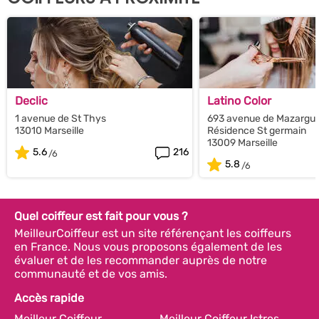
Declic
Latino Color
1 avenue de St Thys
693 avenue de Mazargue
13010 Marseille
Résidence St germain
13009 Marseille
5.6
216
5.8
Quel coiffeur est fait pour vous ?
MeilleurCoiffeur est un site référençant les coiffeurs
en France. Nous vous proposons également de les
évaluer et de les recommander auprès de notre
communauté et de vos amis.
Accès rapide
Meilleur Coiffeur
Meilleur Coiffeur Istres