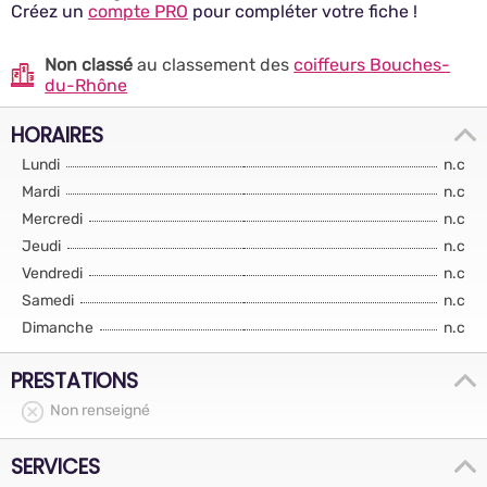
Créez un
compte PRO
pour compléter votre fiche !
Non classé
au classement des
coiffeurs Bouches-
du-Rhône
HORAIRES
Lundi
n.c
Mardi
n.c
Mercredi
n.c
Jeudi
n.c
Vendredi
n.c
Samedi
n.c
Dimanche
n.c
PRESTATIONS
Non renseigné
SERVICES