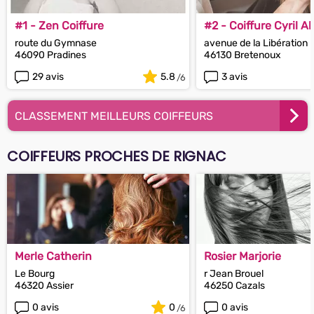
#1 - Zen Coiffure
#2 - Coiffure Cyril A
route du Gymnase
avenue de la Libération
46090 Pradines
46130 Bretenoux
29 avis
5.8
3 avis
CLASSEMENT MEILLEURS COIFFEURS
COIFFEURS PROCHES DE RIGNAC
Merle Catherin
Rosier Marjorie
Le Bourg
r Jean Brouel
46320 Assier
46250 Cazals
0 avis
0
0 avis