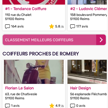
#1 - Tendance Coiffure
#2 - Ludovic Clément
110 rue du Chalet
158 boulevard Pommery
51100 Reims
51100 Reims
164 avis
5.8
177 avis
CLASSEMENT MEILLEURS COIFFEURS
COIFFEURS PROCHES DE ROMERY
Florian Le Salon
Hair Design
63, rue de Chativesle
56 esplanade Fléchamba
51100 Reims
51100 Reims
1 avis
4.9
0 avis